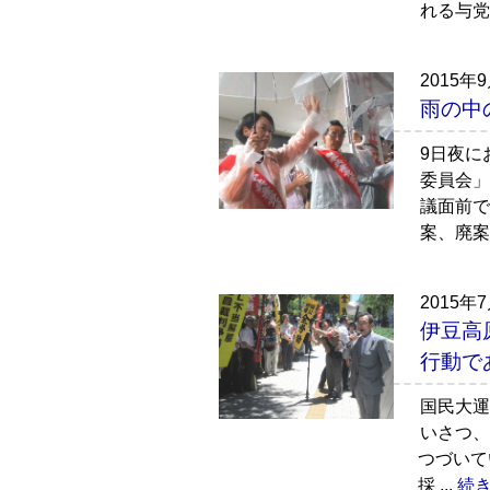
れる与党
2015年
雨の中
9日夜に
委員会」
議面前で
案、廃案
2015年
伊豆高
行動
国民大運
いさつ
つづいて
採 ...
続き