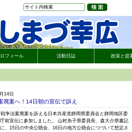
ロフィール
活動日誌
政策と提
9月14日
案廃案へ！14日朝の宣伝で訴え
、戦争法案廃案を訴える日本共産党静岡県委員会と静岡地区委
庁前宣伝に参加しました。 山村糸子県委員長、森大介県書記
に、15日の中央公聴会、16日の地方公聴会につづいて想定さ