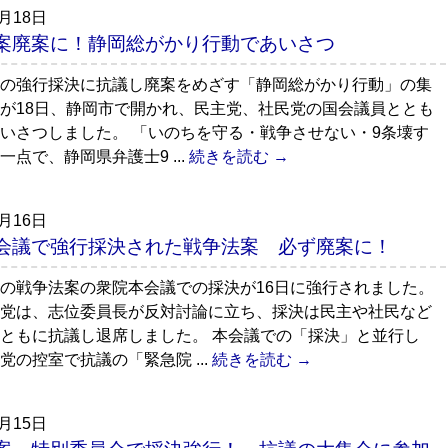
7月18日
案廃案に！静岡総がかり行動であいさつ
の強行採決に抗議し廃案をめざす「静岡総がかり行動」の集
が18日、静岡市で開かれ、民主党、社民党の国会議員ととも
いさつしました。 「いのちを守る・戦争させない・9条壊す
一点で、静岡県弁護士9 ...
続きを読む →
7月16日
会議で強行採決された戦争法案 必ず廃案に！
の戦争法案の衆院本会議での採決が16日に強行されました。
党は、志位委員長が反対討論に立ち、採決は民主や社民など
ともに抗議し退席しました。 本会議での「採決」と並行し
党の控室で抗議の「緊急院 ...
続きを読む →
7月15日