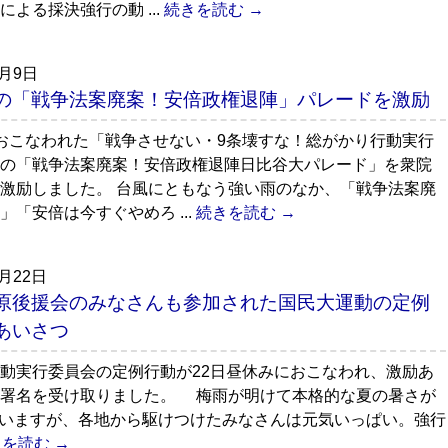
による採決強行の動 ...
続きを読む →
9月9日
の「戦争法案廃案！安倍政権退陣」パレードを激励
おこなわれた「戦争させない・9条壊すな！総がかり行動実行
の「戦争法案廃案！安倍政権退陣日比谷大パレード」を衆院
激励しました。 台風にともなう強い雨のなか、「戦争法案廃
」「安倍は今すぐやめろ ...
続きを読む →
7月22日
原後援会のみなさんも参加された国民大運動の定例
であいさつ
動実行委員会の定例行動が22日昼休みにおこなわれ、激励あ
、署名を受け取りました。 梅雨が明けて本格的な夏の暑さが
いますが、各地から駆けつけたみなさんは元気いっぱい。強行
を読む →