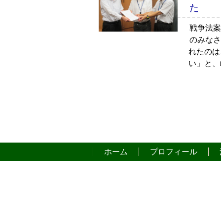
た
戦争法案
のみなさ
れたのは
い」と、
ホーム
プロフィール