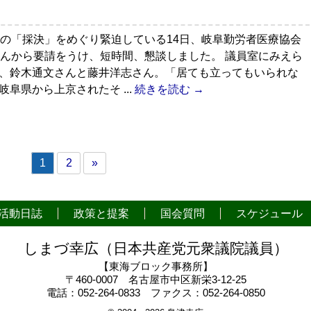
の「採決」をめぐり緊迫している14日、岐阜勤労者医療協会
んから要請をうけ、短時間、懇談しました。 議員室にみえら
、鈴木通文さんと藤井洋志さん。「居ても立ってもいられな
岐阜県から上京されたそ ...
続きを読む →
1
2
»
活動日誌
政策と提案
国会質問
スケジュール
しまづ幸広（日本共産党元衆議院議員）
【東海ブロック事務所】
〒460-0007 名古屋市中区新栄3-12-25
電話：052-264-0833 ファクス：052-264-0850