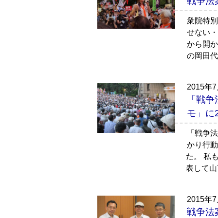
戦争法
衆院特別
せない・
から開か
の岡田代
2015年
「戦争
モ」に
「戦争法
かり行動
た。 私
表して山
2015年
戦争法