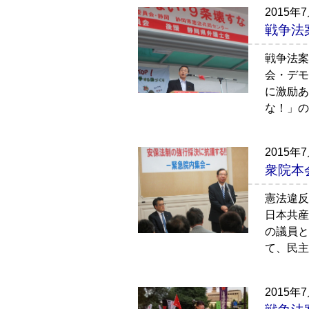
2015年
戦争法
戦争法案
会・デモ
に激励あ
な！」の
2015年
衆院本
憲法違反
日本共産
の議員と
て、民主
2015年