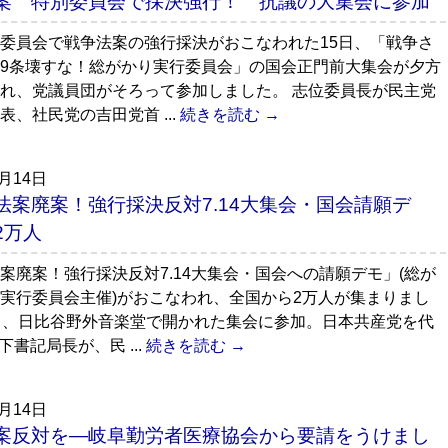
案 特別委員会で採決強行！ 抗議の大集会に参加
委員会で戦争法案の強行採決がおこなわれた15日、「戦争さ
9条壊すな！総がかり実行委員会」の国会正門前大集会が夕方
れ、党議員団がそろって参加しました。 志位委員長が民主党
表、社民党の吉田党首 ...
続きを読む →
7月14日
法案廃案！強行採決反対7.14大集会・国会請願デ
2万人
案廃案！強行採決反対7.14大集会・国会への請願デモ」(総が
実行委員会主催)がおこなわれ、全国から2万人が集まりまし
も、日比谷野外音楽堂で開かれた集会に参加。日本共産党を代
下書記局長が、民 ...
続きを読む →
7月14日
案反対を―岐阜勤労者医療協会から要請をうけまし