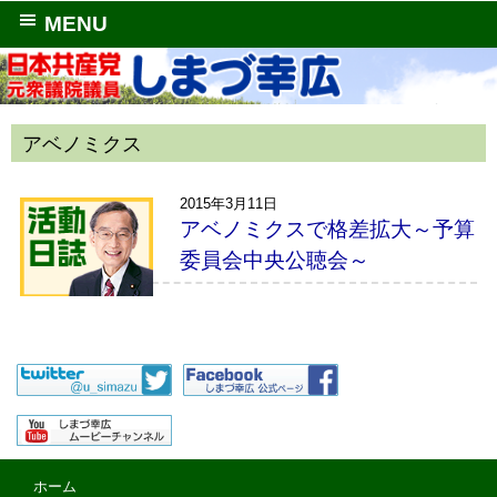
MENU
アベノミクス
2015年3月11日
アベノミクスで格差拡大～予算
委員会中央公聴会～
３月９日の中央公聴会で島津議員は、アベ
ノミクスと格差拡大、非正規雇用の拡大につ
いて公述人に質問しました。 水野和夫日大
教授は、貯蓄なし世帯の増加、実質賃金低下
と家計所得減少に触れ、「（大企業がもうか
れば、国民に富がし ...
続きを読む →
ホーム